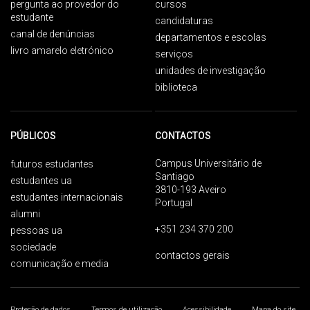
pergunta ao provedor do
cursos
estudante
candidaturas
canal de denúncias
departamentos e escolas
livro amarelo eletrónico
serviços
unidades de investigação
biblioteca
PÚBLICOS
CONTACTOS
Campus Universitário de
futuros estudantes
Santiago
estudantes ua
3810-193 Aveiro
estudantes internacionais
Portugal
alumni
+351 234 370 200
pessoas ua
sociedade
contactos gerais
comunicação e media
Proteção de dados
Termos de utilização
Acessibilidade
Mapa do site