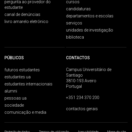
pergunta ao provedor do
cursos
estudante
candidaturas
canal de denúncias
departamentos e escolas
livro amarelo eletrónico
serviços
unidades de investigação
biblioteca
PÚBLICOS
CONTACTOS
Campus Universitário de
futuros estudantes
Santiago
estudantes ua
3810-193 Aveiro
estudantes internacionais
Portugal
alumni
+351 234 370 200
pessoas ua
sociedade
contactos gerais
comunicação e media
Proteção de dados
Termos de utilização
Acessibilidade
Mapa do site