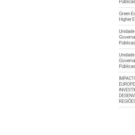
Pública
Green Ed
Higher E
Unidade
Governan
Pública
Unidade
Governan
Pública
IMPACTO
EUROPE
INVESTI
DESENV
REGIÕE