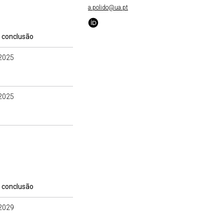
a.polido@ua.pt
 conclusão
2025
2025
 conclusão
2029