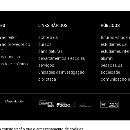
ES
LINKS RÁPIDOS
PÚBLICOS
 ao reitor
sobre a ua
futuros estudan
a ao provedor do
cursos
estudantes ua
te
candidaturas
estudantes inte
e denúncias
departamentos e escolas
alumni
arelo eletrónico
serviços
pessoas ua
unidades de investigação
sociedade
biblioteca
comunicação e
Mapa do site
r em consideração que o armazenamento de cookies