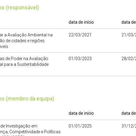
tos (responsável)
data de início
data de
r a Avaliação Ambiental na
22/03/2021
21/03/
o de cidades e regiões
veis
as de Poder na Avaliação
01/03/2023
28/02/
l para a Sustentabilidade
tos (membro da equipa)
data de início
data de
 de Investigação em
01/01/2025
31/12/
ça, Competitividade e Políticas