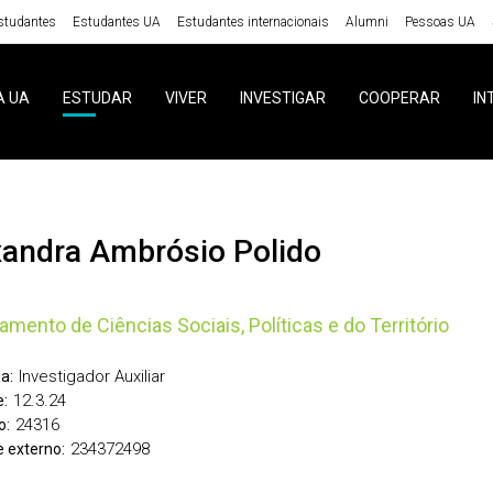
studantes
Estudantes UA
Estudantes internacionais
Alumni
Pessoas UA
A UA
ESTUDAR
VIVER
INVESTIGAR
COOPERAR
IN
exandra Ambrósio Polido
amento de Ciências Sociais, Políticas e do Território
Investigador Auxiliar
a:
12.3.24
:
24316
o:
234372498
 externo: