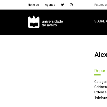
Notícias
Agenda
Futuros e
Navegação Principal
SOBRE 
Al
Depart
Categori
Gabinete
Extensã
Telefone