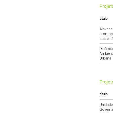
Proje
título
Alavanca
promoçã
sustentá
Dinâmic
Ambienta
Urbana
Proje
título
Unidade
Governan