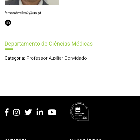
fernandosilva2@ua.pt
Departamento de Ciências Médicas
Professor Auxiliar Convidado
Categoria:
Rodapé