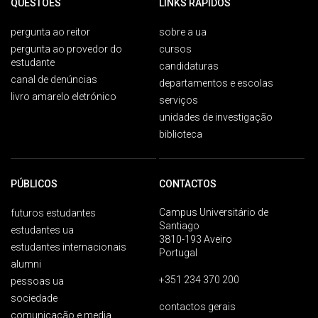
QUESTÕES
LINKS RÁPIDOS
pergunta ao reitor
sobre a ua
pergunta ao provedor do
cursos
estudante
candidaturas
canal de denúncias
departamentos e escolas
livro amarelo eletrónico
serviços
unidades de investigação
biblioteca
PÚBLICOS
CONTACTOS
Campus Universitário de
futuros estudantes
Santiago
estudantes ua
3810-193 Aveiro
estudantes internacionais
Portugal
alumni
+351 234 370 200
pessoas ua
sociedade
contactos gerais
comunicação e media