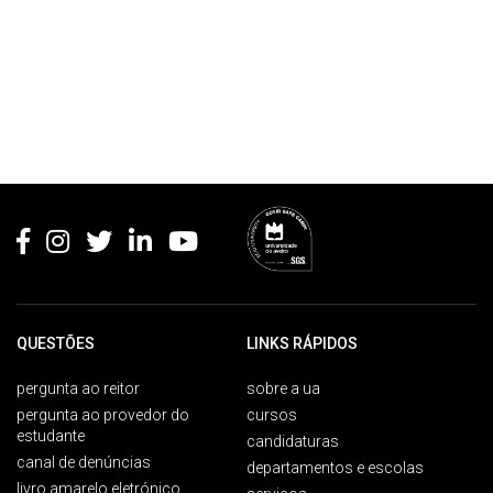
Rodapé
QUESTÕES
LINKS RÁPIDOS
pergunta ao reitor
sobre a ua
pergunta ao provedor do
cursos
estudante
candidaturas
canal de denúncias
departamentos e escolas
livro amarelo eletrónico