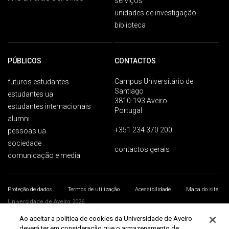
serviços
unidades de investigação
biblioteca
PÚBLICOS
CONTACTOS
Campus Universitário de
futuros estudantes
Santiago
estudantes ua
3810-193 Aveiro
estudantes internacionais
Portugal
alumni
+351 234 370 200
pessoas ua
sociedade
contactos gerais
comunicação e media
Proteção de dados
Termos de utilização
Acessibilidade
Mapa do site
Universidade de Aveiro 2026
Ao aceitar a política de cookies da Universidade de Aveiro
deverá ter em consideração que o armazenamento de