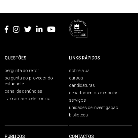
Rodapé
QUESTÕES
LINKS RÁPIDOS
pergunta ao reitor
sobre a ua
pergunta ao provedor do
cursos
estudante
candidaturas
canal de denúncias
departamentos e escolas
livro amarelo eletrónico
serviços
unidades de investigação
biblioteca
PÚBLICOS
CONTACTOS