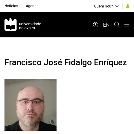
Notícias
Agenda
Quem sou?
Navegação Principal
EN
Francisco José Fidalgo Enríquez