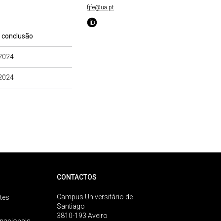
fjfe@ua.pt
 conclusão
2024
2024
CONTACTOS
Campus Universitário de
tes
Santiago
3810-193 Aveiro