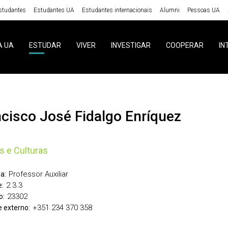
studantes
Estudantes UA
Estudantes internacionais
Alumni
Pessoas UA
A UA
ESTUDAR
VIVER
INVESTIGAR
COOPERAR
IN
ncisco José Fidalgo Enríquez
s e Culturas
Professor Auxiliar
a:
2.3.3
:
23302
o:
+351 234 370 358
 externo: