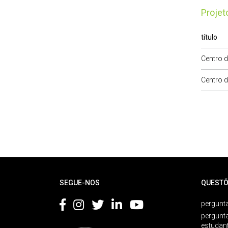
Proje
título
Centro d
Centro d
Rodapé
SEGUE-NOS
QUESTÕ
pergunta
pergunt
estudan