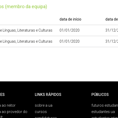
tos (membro da equipa)
data de início
data de
e Línguas, Literaturas e Culturas
01/01/2020
31/12/
e Línguas, Literaturas e Culturas
01/01/2020
31/12/
ES
LINKS RÁPIDOS
PÚBLICOS
 ao reitor
sobre a ua
futuros estudan
a ao provedor do
cursos
estudantes ua
te