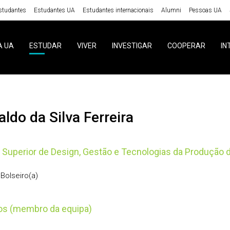
studantes
Estudantes UA
Estudantes internacionais
Alumni
Pessoas UA
A UA
ESTUDAR
VIVER
INVESTIGAR
COOPERAR
IN
aldo da Silva Ferreira
 Superior de Design, Gestão e Tecnologias da Produção 
Bolseiro(a)
tos (membro da equipa)