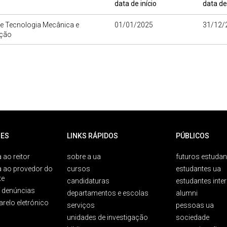
data de início
data de
de Tecnologia Mecânica e
01/01/2025
31/12/
ção
ES
LINKS RÁPIDOS
PÚBLICOS
 ao reitor
sobre a ua
futuros estudan
a ao provedor do
cursos
estudantes ua
te
candidaturas
estudantes inte
e denúncias
departamentos e escolas
alumni
arelo eletrónico
serviços
pessoas ua
unidades de investigação
sociedade