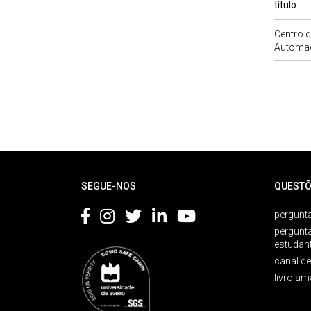
título
Centro 
Automa
Rodapé
SEGUE-NOS
QUESTÕ
pergunta
pergunt
estudan
canal d
livro am