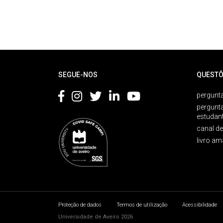
Rodapé
SEGUE-NOS
QUESTÕ
pergunta
pergunt
estudan
canal d
livro am
Proteção de dados
Termos de utilização
Acessibilidade
Universidade de Aveiro 2026