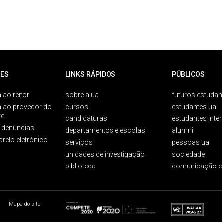
ES
LINKS RÁPIDOS
PÚBLICOS
 ao reitor
sobre a ua
futuros estudan
a ao provedor do
cursos
estudantes ua
te
candidaturas
estudantes inte
e denúncias
departamentos e escolas
alumni
arelo eletrónico
serviços
pessoas ua
unidades de investigação
sociedade
biblioteca
comunicação e
Mapa do site