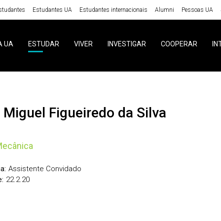
studantes
Estudantes UA
Estudantes internacionais
Alumni
Pessoas UA
A UA
ESTUDAR
VIVER
INVESTIGAR
COOPERAR
IN
s Miguel Figueiredo da Silva
Mecânica
Assistente Convidado
a:
22.2.20
: