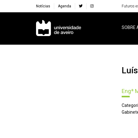
Notícias
Agenda
Futuros e
Navegação Principal
SOBRE 
Luí
Engª 
Categori
Gabinete