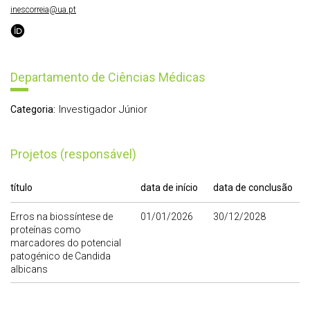
inescorreia@ua.pt
Departamento de Ciências Médicas
Investigador Júnior
Categoria:
Projetos (responsável)
título
data de início
data de conclusão
Erros na biossíntese de
01/01/2026
30/12/2028
proteínas como
marcadores do potencial
patogénico de Candida
albicans