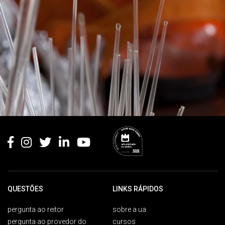
Rodapé
QUESTÕES
LINKS RÁPIDOS
pergunta ao reitor
sobre a ua
pergunta ao provedor do
cursos