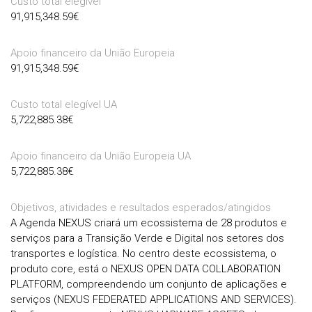
Custo total elegível
91,915,348.59
€
Apoio financeiro da União Europeia
91,915,348.59
€
Custo total elegível UA
5,722,885.38
€
Apoio financeiro da União Europeia UA
5,722,885.38
€
Objetivos, atividades e resultados esperados/atingidos
A Agenda NEXUS criará um ecossistema de 28 produtos e
serviços para a Transição Verde e Digital nos setores dos
transportes e logística. No centro deste ecossistema, o
produto core, está o NEXUS OPEN DATA COLLABORATION
PLATFORM, compreendendo um conjunto de aplicações e
serviços (NEXUS FEDERATED APPLICATIONS AND SERVICES).