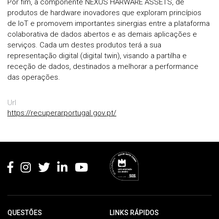
Por fim, a componente NEXUS HARWARE ASSETS, de
produtos de hardware inovadores que exploram princípios
de IoT e promovem importantes sinergias entre a plataforma
colaborativa de dados abertos e as demais aplicações e
serviços. Cada um destes produtos terá a sua
representação digital (digital twin), visando a partilha e
receção de dados, destinados a melhorar a performance
das operações.
Url
https://recuperarportugal.gov.pt/
Rodapé
QUESTÕES
LINKS RÁPIDOS