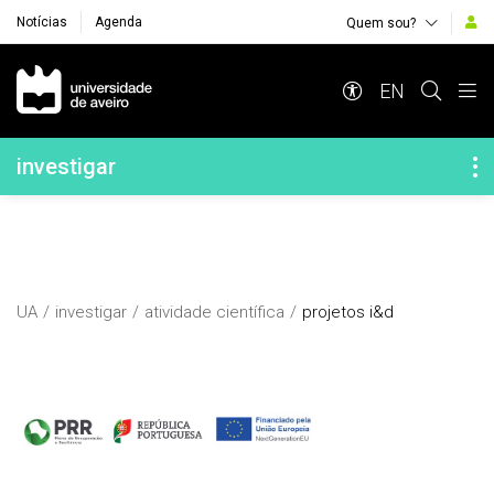
Notícias
Agenda
Quem sou?
Navegação Principal
EN
Navegação Lateral
investigar
UA
investigar
atividade científica
projetos i&d