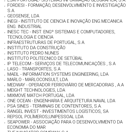
ESRI PORTUGAL- SISTEMAS INFORMAÇAO GEOGRÁFICA, S.A.
FORDESI - FORMAÇÃO, DESENVOLVIMENTO E INVESTIGAÇÃO
S.A.
GEOSENSE, LDA
INEGI - INSTITUTO DE CIENCIA E INOVAÇÃO ENG.MECANICA
ENG. INDUSTRIAL
INESC TEC - INST. ENGº SISTEMAS E COMPUTADORES,
TECNOLOGIA E CIENCIA
INFRAESTRUTURAS DE PORTUGAL, S.A.
INSTITUTO DA CONSTRUÇÃO
INSTITUTO PEDRO NUNES
INSTITUTO POLITECNICO DE SETÚBAL
IP TELECOM - SERVIÇOS DE TELECOMUNICAÇÕES , S.A
LASO - TRANSPORTES, S.A
MAEIL - INFORMATION SYSTEMS ENGINEERING, LDA
MARLO - MARLOCONSULT, LDA.
MEDWAY - OPERADOR FERROVIÁRIO DE MERCADORIAS , A.A
MEIGHT TECHNOLOGIES, LDA
MIXMOVE MATCH PORTUGAL, LDA
ONE OCEAN - ENGENHARIA E ARQUITETURA NAVAL LDA
PSA SINES - TERMINAIS DE CONTENTORES, S.A.
RANGEL INVEST - INVESTIMENTOS LOGÍSTICOS, SA
REPSOL POLÍMEROS,UNIPESSOAL LDA
SEAPOWER - ASSOCIAÇÃO PARA O DESENVOLVIMENTO DA
ECONOMIA DO MAR