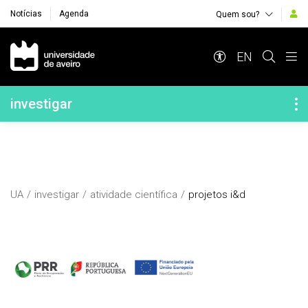
Notícias
Agenda
Quem sou?
Navegação Principal
EN
Navegação Lateral
investigar
UA
investigar
atividade científica
projetos i&d