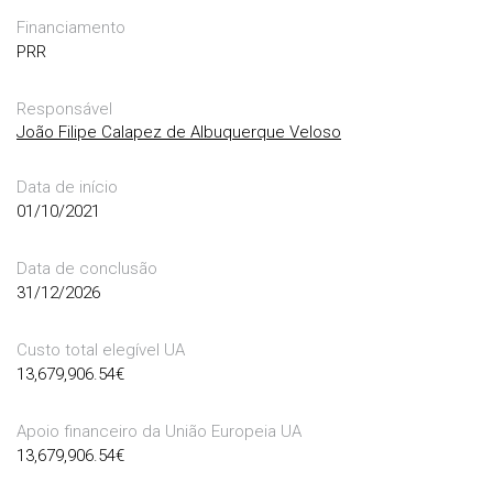
Financiamento
PRR
Responsável
João Filipe Calapez de Albuquerque Veloso
Data de início
01/10/2021
Data de conclusão
31/12/2026
Custo total elegível UA
13,679,906.54
€
Apoio financeiro da União Europeia UA
13,679,906.54
€