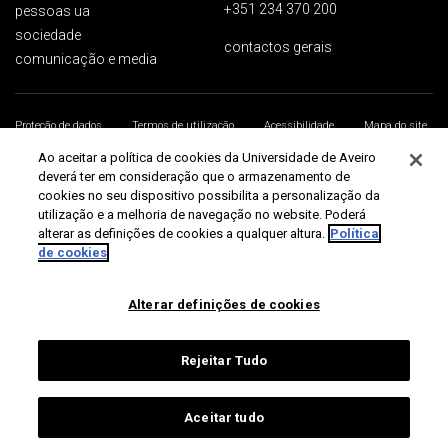
+351 234 370 200
pessoas ua
sociedade
contactos gerais
comunicação e media
Proteção de dados
Termos de utilização
Acessibilidade
Mapa do site
Universidade de Aveiro 2026
Ao aceitar a política de cookies da Universidade de Aveiro
deverá ter em consideração que o armazenamento de
cookies no seu dispositivo possibilita a personalização da
utilização e a melhoria de navegação no website. Poderá
alterar as definições de cookies a qualquer altura.
Política
de cookies
Alterar definições de cookies
Rejeitar Tudo
Aceitar tudo