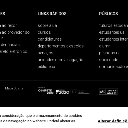
ES
LINKS RÁPIDOS
PÚBLICOS
 ao reitor
sobre a ua
futuros estudan
a ao provedor do
cursos
estudantes ua
te
candidaturas
estudantes inte
e denúncias
departamentos e escolas
alumni
arelo eletrónico
serviços
pessoas ua
unidades de investigação
sociedade
biblioteca
comunicação e
Mapa do site
r em consideração que o armazenamento de cookies
ria de navegação no website. Poderá alterar as
Alterar definiç