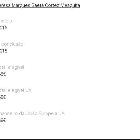
eresa Marques Baeta Cortez Mesquita
início
016
 conclusão
018
tal elegível
38
€
tal elegível UA
38
€
inanceiro da União Europeia UA
38
€