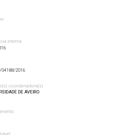
mo
cia interna
016
/04188/2016
e(s) coordenadora(s)
RSIDADE DE AVEIRO
amento
sável