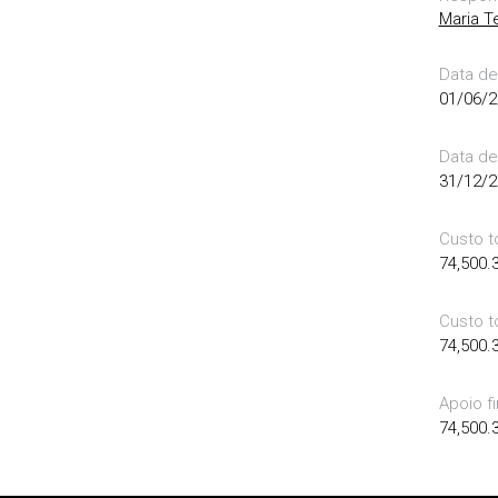
Maria T
Data de 
01/06/2
Data de
31/12/2
Custo to
74,500.
Custo to
74,500.
Apoio f
74,500.