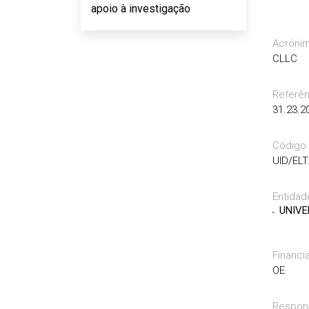
apoio à investigação
Acróni
CLLC
Referên
31.23.2
Código
UID/ELT
Entidad
UNIVE
Financi
OE
Respon