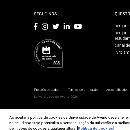
Rodapé
SEGUE-NOS
QUESTÕ
pergunta
pergunt
estudan
canal d
livro am
Proteção de dados
Termos de utilização
Acessibilidade
Universidade de Aveiro 2026
Ao aceitar a política de cookies da Universidade de Aveiro deverá te
no seu dispositivo possibilita a personalização da utilização e a melho
definições de cookies a qualquer altura.
Política de cookies