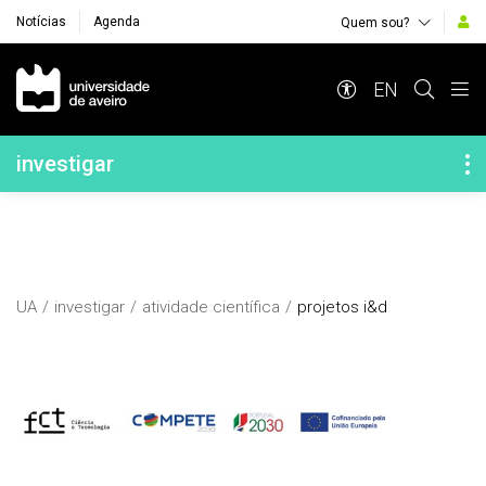
Notícias
Agenda
Quem sou?
Navegação Principal
EN
Navegação Lateral
investigar
UA
investigar
atividade científica
projetos i&d