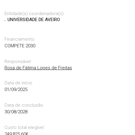
Entidade(s) coordenadora(s)
UNIVERSIDADE DE AVEIRO
Financiamento
COMPETE 2030
Responsável
Rosa de Fátima Lopes de Freitas
Data de início
01/09/2025
Data de conclusão
30/08/2028
Custo total elegível
249,825.60
€