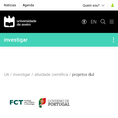
Notícias
Agenda
Quem sou?
Navegação Principal
EN
Navegação Lateral
investigar
UA
investigar
atividade científica
projetos i&d