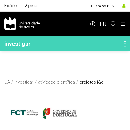
Notícias
Agenda
Quem sou?
Navegação Principal
EN
Navegação Lateral
investigar
UA
investigar
atividade científica
projetos i&d