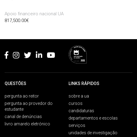
Apoio financeiro nacional UA
817,500.00
€
Rodapé
QUESTÕES
LINKS RÁPIDOS
pergunta ao reitor
sobre a ua
pergunta ao provedor do
cursos
estudante
candidaturas
canal de denúncias
departamentos e escolas
livro amarelo eletrónico
serviços
unidades de investigação