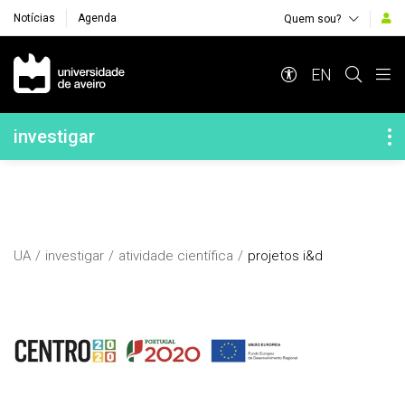
Notícias
Agenda
Quem sou?
Navegação Principal
EN
Navegação Lateral
investigar
UA
investigar
atividade científica
projetos i&d