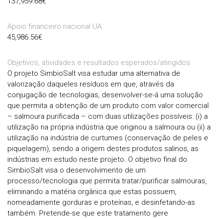
137,959.68
€
Apoio financeiro nacional UA
45,986.56
€
Objetivos, atividades e resultados esperados/atingidos
O projeto SimbioSalt visa estudar uma alternativa de
valorização daqueles resíduos em que, através da
conjugação de tecnologias, desenvolver-se-á uma solução
que permita a obtenção de um produto com valor comercial
– salmoura purificada – com duas utilizações possíveis: (i) a
utilização na própria indústria que originou a salmoura ou (ii) a
utilização na indústria de curtumes (conservação de peles e
piquelagem), sendo a origem destes produtos salinos, as
indústrias em estudo neste projeto. O objetivo final do
SimbioSalt visa o desenvolvimento de um
processo/tecnologia que permita tratar/purificar salmouras,
eliminando a matéria orgânica que estas possuem,
nomeadamente gorduras e proteínas, e desinfetando-as
também. Pretende-se que este tratamento gere