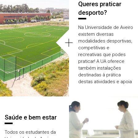
Queres praticar
desporto?
Na Universidade de Aveiro
existem diversas
+
modalidades desportivas,
competitivas e
recreativas que podes
praticar! A UA oferece
também instalações
destinadas à prática
destas atividades e apoia
os estudantes através de
bolsas de mérito
desportivo
.
Descobre como podes
Saúde e bem estar
praticar uma modalidade
desportiva
da UA.
Todos os estudantes da