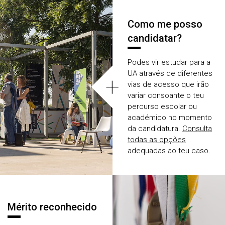
semestre em contexto de
trabalho, podes sempre
Como me posso
optar por um dos cursos
técnicos superiores profi­
candidatar?
ssionais. Consulta a
lista
de todos os cursos da
Podes vir estudar para a
UA
.
UA através de diferentes
+
vias de acesso que irão
variar consoante o teu
percurso escolar ou
académico no momento
da candidatura.
Consulta
todas as opções
adequadas ao teu caso.
Mérito reconhecido