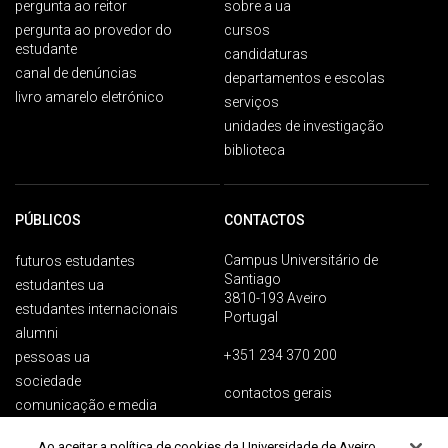
pergunta ao reitor
sobre a ua
pergunta ao provedor do
cursos
estudante
candidaturas
canal de denúncias
departamentos e escolas
livro amarelo eletrónico
serviços
unidades de investigação
biblioteca
PÚBLICOS
CONTACTOS
Campus Universitário de
futuros estudantes
Santiago
estudantes ua
3810-193 Aveiro
estudantes internacionais
Portugal
alumni
+351 234 370 200
pessoas ua
sociedade
contactos gerais
comunicação e media
Ao aceitar a política de cookies da Universidade de Aveiro