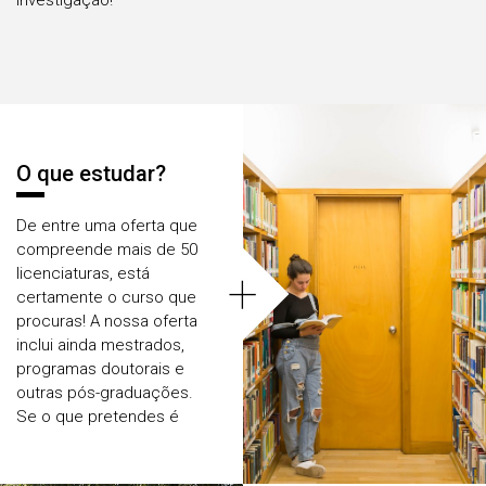
Investigação!
Áreas
O que estudar?
De entre uma oferta que
compreende mais de 50
+
licenciaturas, está
certamente o curso que
procuras! A nossa oferta
inclui ainda mestrados,
programas doutorais e
outras pós-graduações.
Se o que pretendes é
uma formação mais curta,
que englobe um