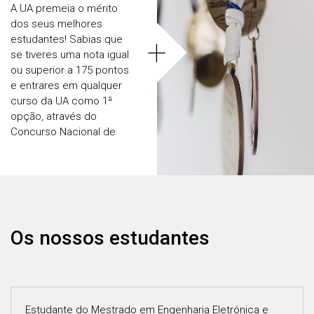
A UA premeia o mérito
dos seus melhores
+
estudantes! Sabias que
se tiveres uma nota igual
ou superior a 175 pontos
e entrares em qualquer
curso da UA como 1ª
opção, através do
Concurso Nacional de
Acesso, podes ganhar
uma
Bolsa de Mérito
Académico
? E que os
estudantes que se
destaquem no desporto
podem ver o seu esforço
Os nossos estudantes
reconhecido com a
atribuição de uma Bolsa
de Mérito Desportivo
?
Estudante do Mestrado em Engenharia Eletrónica e