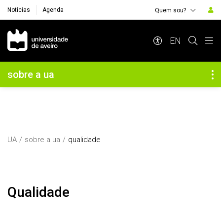
Notícias
Agenda
Quem sou?
Navegação Principal
EN
Navegação Lateral
sobre a ua
UA
sobre a ua
qualidade
Qualidade