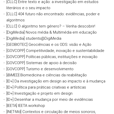
[CLLC] Entre texto e ação: a investigação em estudos
literários e o seu impacto
[CLLC] 404 futuro não encontrado: evidências, poder e
algoritmos
[CLLC] O algoritmo tem género? – Venha descobrir!
[DigiMedia] Novos média & Multimédia em educação
[DigiMedia] students@DigiMedia
[GEOBIOTEC] Geociências e os ODS: visão e Ação
[GOVCOPP] Competitividade, inovação e sustentabilidade
[GOVCOPP] Políticas públicas, instituições e inovação
[GOVCOPP] Sistemas de apoio à decisão
[GOVCOPP] Turismo e desenvolvimento
[iBiMED] Biomedicina e ciências da reabilitação
[ID+] Da investigação em design ao impacto e à mudança
[ID+] Política para práticas criativas e artísticas
[ID+] Investigação e projeto em design
[ID+] Desenhar a mudança por meio de evidências
[IEETA] IEETA workshop
[INET-Md] Contextos e circulação de meios sonoros,