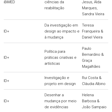
iBiMED
ciências da
Jesus, Alda
reabilitação
Marques,
Sandra Vieira
Da investigação em
Teresa
ID+
design ao impacto e
Franqueira &
à mudança
Daniel Vieira
Paulo
Política para
Bernardino &
ID+
práticas criativas e
Graça
artísticas
Magalhães
Investigação e
Rui Costa &
ID+
projeto em design
Cláudia Albino
Desenhar a
Helena
ID+
mudança por meio
Barbosa &
de evidências
João Sampaio