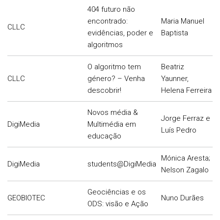
404 futuro não
encontrado:
Maria Manuel
CLLC
evidências, poder e
Baptista
algoritmos
O algoritmo tem
Beatriz
CLLC
género? – Venha
Yaunner,
descobrir!
Helena Ferreira
Novos média &
Jorge Ferraz e
DigiMedia
Multimédia em
Luís Pedro
educação
Mónica Aresta;
DigiMedia
students@DigiMedia
Nelson Zagalo
Geociências e os
GEOBIOTEC
Nuno Durães
ODS: visão e Ação