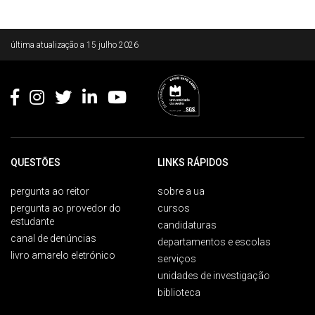
Rodapé
última atualização a
15 julho 2026
QUESTÕES
LINKS RÁPIDOS
pergunta ao reitor
sobre a ua
pergunta ao provedor do
cursos
estudante
candidaturas
canal de denúncias
departamentos e escolas
livro amarelo eletrónico
serviços
unidades de investigação
biblioteca