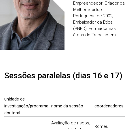
Empreendedor; Criador da
Melhor Startup
Portuguesa de 2002;
Embaixador da Ética
(PNED); Formador nas
áreas do Trabalho em
Equipa, Liderança e
Comunicação; Treinador
Mental. Promotor do
programa UA Global
Leader em 2026.
Sessões paralelas (dias 16 e 17)
unidade de
investigação/programa
nome da sessão
coordenadores
doutoral
Avaliação de riscos,
Romeu