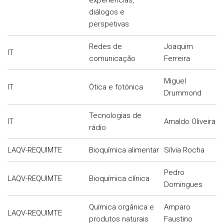
experiências,
diálogos e
perspetivas
Redes de
Joaquim
IT
comunicação
Ferreira
Miguel
IT
Ótica e fotónica
Drummond
Tecnologias de
IT
Arnaldo Oliveira
rádio
LAQV-REQUIMTE
Bioquímica alimentar
Sílvia Rocha
Pedro
LAQV-REQUIMTE
Bioquímica clínica
Domingues
Química orgânica e
Amparo
LAQV-REQUIMTE
produtos naturais
Faustino