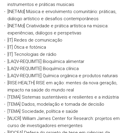
instrumentos e práticas musicais
[INET-Md] Música e envolvimento comunitário: práticas,
diálogo artístico e desafios contemporâneos
[INET-Md] Criatividade e prática artística na música:
experiências, diálogos e perspetivas
[IT] Redes de comunicação
[IT] Ótica e fotónica
[IT] Tecnologias de rádio
[LAQV-REQUIMTE] Bioquímica alimentar
[LAQV-REQUIMTE] Bioquímica clínica
[LAQV-REQUIMTE] Química orgânica e produtos naturais
[RISE-HEALTH] RISE em ação: mentes da nova geração,
impacto na saúde do mundo real
[TEMA] Sistemas sustentáveis e resilientes e a indústria
[TEMA] Dados, modelação e tomada de decisão
[TEMA] Sociedade, política e saúde
[WJCR] William James Center for Research: projetos em
curso de investigadores emergentes
[PDCEA] Defesa do projeto de tese em ciências da