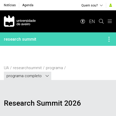
Notícias
Agenda
Quem sou?
Navegação Principal
EN
research summit
UA
researchsummit
programa
programa completo
Research Summit 2026