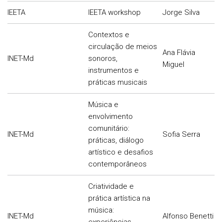
IEETA
IEETA workshop
Jorge Silva
Contextos e
circulação de meios
Ana Flávia
INET-Md
sonoros,
Miguel
instrumentos e
práticas musicais
Música e
envolvimento
comunitário:
INET-Md
Sofia Serra
práticas, diálogo
artístico e desafios
contemporâneos
Criatividade e
prática artística na
música:
INET-Md
Alfonso Benetti