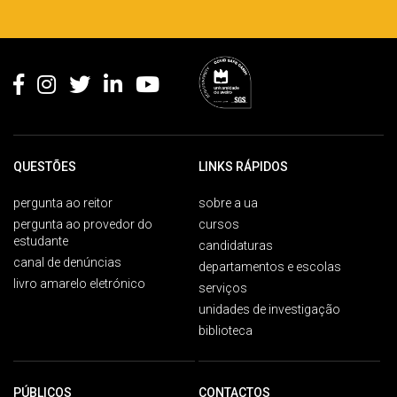
Rodapé
QUESTÕES
LINKS RÁPIDOS
pergunta ao reitor
sobre a ua
pergunta ao provedor do
cursos
estudante
candidaturas
canal de denúncias
departamentos e escolas
livro amarelo eletrónico
serviços
unidades de investigação
biblioteca
PÚBLICOS
CONTACTOS