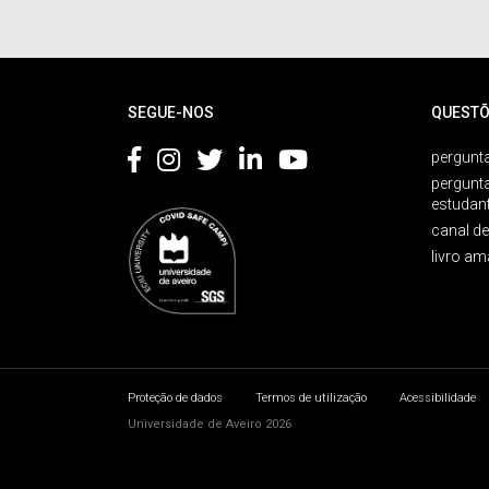
Rodapé
SEGUE-NOS
QUESTÕ
pergunta
pergunt
estudan
canal d
livro am
Proteção de dados
Termos de utilização
Acessibilidade
Universidade de Aveiro 2026