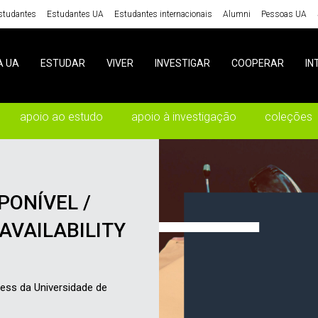
studantes
Estudantes UA
Estudantes internacionais
Alumni
Pessoas UA
A UA
ESTUDAR
VIVER
INVESTIGAR
COOPERAR
IN
apoio ao estudo
apoio à investigação
coleções
PONÍVEL /
AVAILABILITY
ss da Universidade de