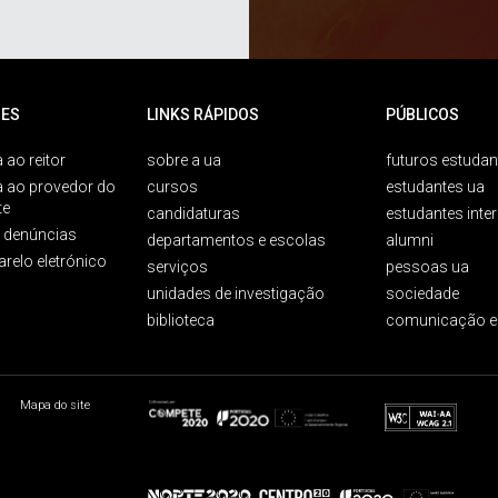
ES
LINKS RÁPIDOS
PÚBLICOS
 ao reitor
sobre a ua
futuros estudan
a ao provedor do
cursos
estudantes ua
te
candidaturas
estudantes inte
e denúncias
departamentos e escolas
alumni
arelo eletrónico
serviços
pessoas ua
unidades de investigação
sociedade
biblioteca
comunicação e
Mapa do site