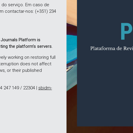
 do serviço. Em caso de
m contactar-nos: (+351) 234
Journals Platform is
ting the platform’s servers.
ely working on restoring full
terruption does not affect
ows, or their published
34 247 149 / 22304 |
sbidm-