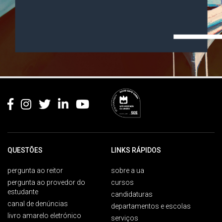
Rodapé
QUESTÕES
LINKS RÁPIDOS
pergunta ao reitor
sobre a ua
pergunta ao provedor do
cursos
estudante
candidaturas
canal de denúncias
departamentos e escolas
livro amarelo eletrónico
serviços