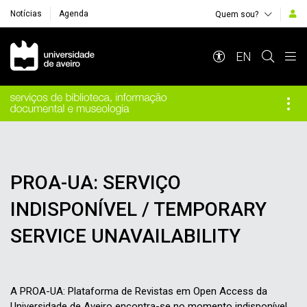
Notícias
Agenda
Quem sou?
Navegação Principal
EN
PROA-UA: SERVIÇO
INDISPONÍVEL / TEMPORARY
SERVICE UNAVAILABILITY
A PROA-UA: Plataforma de Revistas em Open Access da
Universidade de Aveiro encontra-se no momento indisponível.