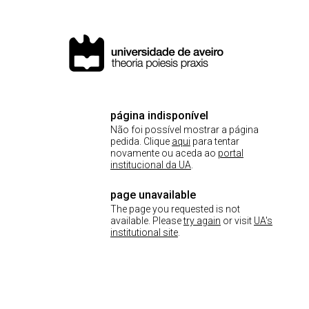
página indisponível
Não foi possível mostrar a página
pedida. Clique
aqui
para tentar
novamente ou aceda ao
portal
institucional da UA
.
page unavailable
The page you requested is not
available. Please
try again
or visit
UA's
institutional site
.