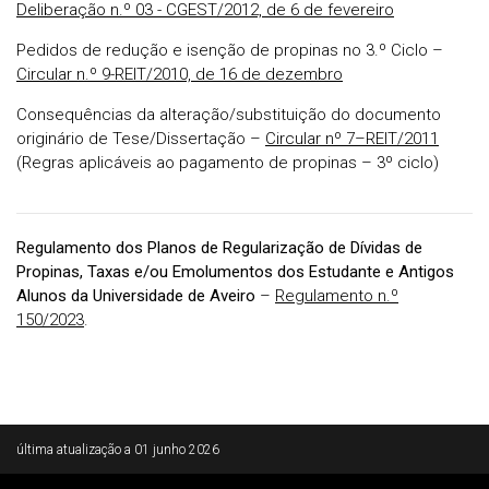
Deliberação n.º 03 - CGEST/2012, de 6 de fevereiro
Pedidos de redução e isenção de propinas no 3.º Ciclo –
Circular n.º 9-REIT/2010, de 16 de dezembro
Consequências da alteração/substituição do documento
originário de Tese/Dissertação –
Circular nº 7–REIT/2011
(Regras aplicáveis ao pagamento de propinas – 3º ciclo)
Regulamento dos Planos de Regularização de Dívidas de
Propinas, Taxas e/ou Emolumentos dos Estudante e Antigos
Alunos da Universidade de Aveiro
–
Regulamento n.º
150/2023
.
Rodapé
última atualização a
01 junho 2026