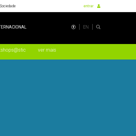
Sociedade
entrar
EN
TERNACIONAL
kshops@stic
ver mais