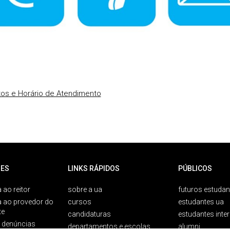
os e Horário de Atendimento
ES
LINKS RÁPIDOS
PÚBLICOS
 ao reitor
sobre a ua
futuros estudan
a ao provedor do
cursos
estudantes ua
te
candidaturas
estudantes inte
e denúncias
departamentos e escolas
alumni