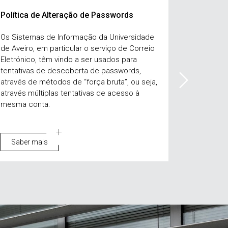
Política de Alteração de Passwords
Autentic
chave mó
Os Sistemas de Informação da Universidade
de Aveiro, em particular o serviço de Correio
Estudante
Eletrónico, têm vindo a ser usados para
pessoal t
tentativas de descoberta de passwords,
da UA vão
através de métodos de “força bruta”, ou seja,
de inform
através múltiplas tentativas de acesso à
mais segu
mesma conta.
Saber mais
Saber 