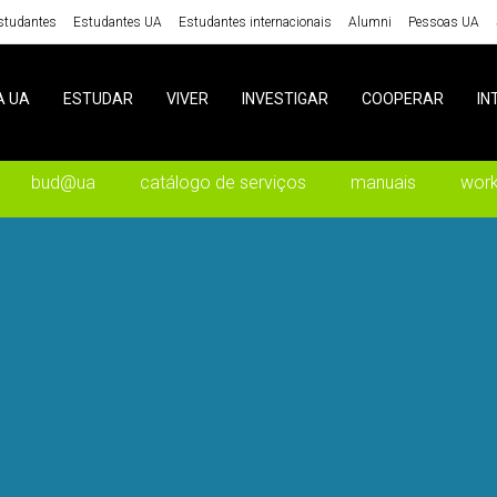
studantes
Estudantes UA
Estudantes internacionais
Alumni
Pessoas UA
A UA
ESTUDAR
VIVER
INVESTIGAR
COOPERAR
IN
bud@ua
catálogo de serviços
manuais
wor