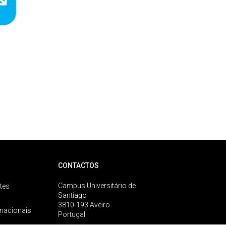
CONTACTOS
Campus Universitário de
tes
Santiago
3810-193 Aveiro
rnacionais
Portugal