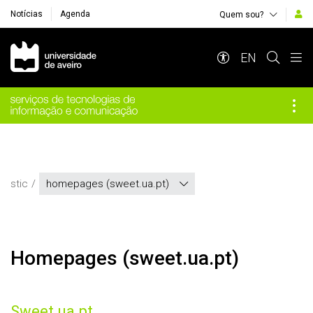
Notícias
Agenda
Quem sou?
Navegação Principal
EN
stic
homepages (sweet.ua.pt)
homepages (sweet.ua.pt)
Sweet.ua.pt