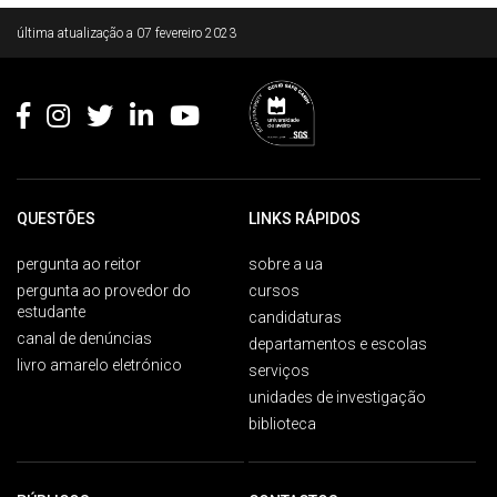
Rodapé
última atualização a
07 fevereiro 2023
QUESTÕES
LINKS RÁPIDOS
pergunta ao reitor
sobre a ua
pergunta ao provedor do
cursos
estudante
candidaturas
canal de denúncias
departamentos e escolas
livro amarelo eletrónico
serviços
unidades de investigação
biblioteca