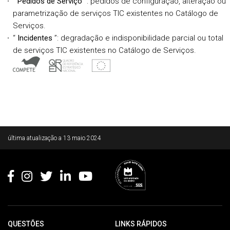
“
Pedidos de Serviço
”: pedidos de configuração, alteração ou
parametrização de serviços TIC existentes no Catálogo de
Serviços.
“
Incidentes
”: degradação e indisponibilidade parcial ou total
de serviços TIC existentes no Catálogo de Serviços.
Rodapé
última atualização a
13 maio 2024
QUESTÕES
LINKS RÁPIDOS