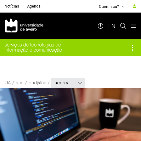
Notícias
Agenda
Quem sou?
Navegação Principal
EN
UA
stic
bud@ua
acerca...