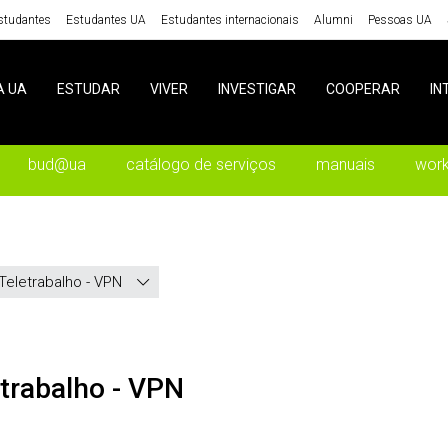
studantes
Estudantes UA
Estudantes internacionais
Alumni
Pessoas UA
A UA
ESTUDAR
VIVER
INVESTIGAR
COOPERAR
IN
bud@ua
catálogo de serviços
manuais
wor
Teletrabalho - VPN
etrabalho - VPN