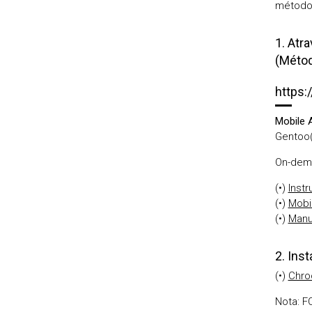
métodos
1. Atr
(Méto
https:/
Mobile 
Gentoo
On-dema
(•)
Inst
(•)
Mobil
(•)
Manu
2. Ins
(•)
Chro
Nota: 