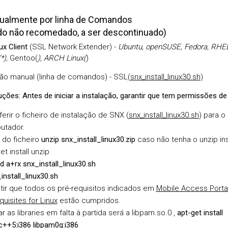
ualmente por linha de Comandos
o não recomedado, a ser descontinuado)
x Client
(SSL Network Extender) -
Ubuntu, openSUSE, Fedora, RHEL
*),
Gentoo(
), ARCH Linux(
)
ção manual (linha de comandos) - SSL
(snx_install_linux30.sh)
uções: Antes de iniciar a instalação, garantir que tem permissões de 
ferir o ficheiro de instalação de SNX (
snx_install_linux30.sh
) para o
utador.
 do ficheiro
unzip snx_install_linux30.zip
caso não tenha o unzip in
et install unzip
 a+rx snx_install_linux30.sh
install_linux30.sh
tir que todos os pré-requisitos indicados em
Mobile Access Porta
quisites for Linux
estão cumpridos.
ar as libraries em falta à partida será a libpam.so.0 ,
apt-get install
dc++5:i386 libpam0g:i386