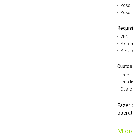
Possui
Possui
Requisi
VPN;
Sistem
Serviç
Custos
Este t
uma li
Custo 
Fazer 
operat
Micr