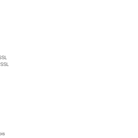
SSL
 SSL
ois