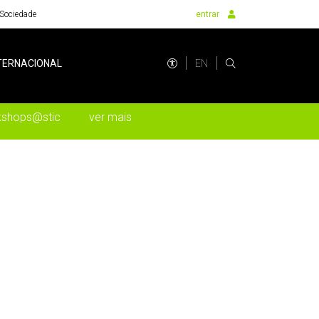
Sociedade
entrar
EN
TERNACIONAL
kshops@stic
ver mais