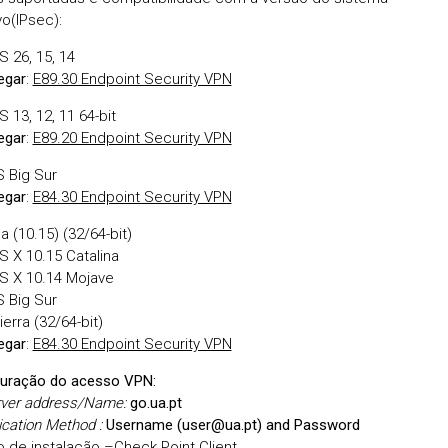
vo(IPsec):
S 26, 15, 14
egar
:
E89.30 Endpoint Security VPN
 13, 12, 11 64-bit
egar
:
E89.20 Endpoint Security VPN
 Big Sur
egar
:
E84.30 Endpoint Security VPN
na (10.15) (32/64-bit)
S X 10.15 Catalina
S X 10.14 Mojave
 Big Sur
ierra (32/64-bit)
egar
:
E84.30 Endpoint Security VPN
guração do acesso VPN:
rver address/Name:
go.ua.pt
ication Method :
Username (user@ua.pt) and Password
 de instalação –Check Point Client