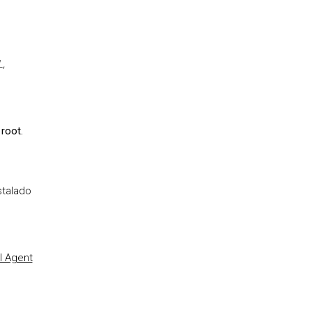
,
root.
stalado
l Agent