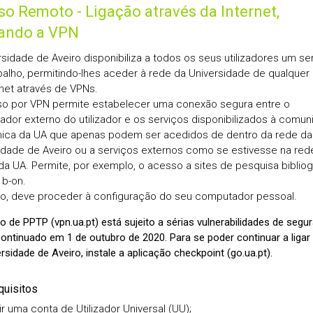
o Remoto - Ligação através da Internet,
zando a VPN
rsidade de Aveiro disponibiliza a todos os seus utilizadores um se
abalho, permitindo-lhes aceder à rede da Universidade de qualquer
rnet através de VPNs.
o por VPN permite estabelecer uma conexão segura entre o
dor externo do utilizador e os serviços disponibilizados à comu
ca da UA que apenas podem ser acedidos de dentro da rede da
idade de Aveiro ou a serviços externos como se estivesse na red
 da UA. Permite, por exemplo, o acesso a sites de pesquisa bibliogr
b-on.
so, deve proceder à configuração do seu computador pessoal.
o de PPTP (vpn.ua.pt) está sujeito a sérias vulnerabilidades de segu
continuado em 1 de outubro de 2020. Para se poder continuar a ligar
rsidade de Aveiro, instale a aplicação checkpoint (go.ua.pt).
uisitos
r uma conta de Utilizador Universal (UU);