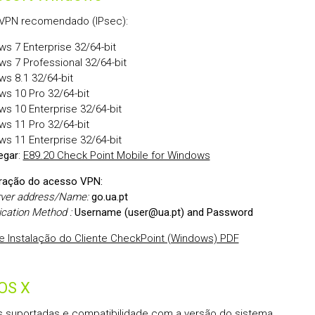
 VPN recomendado (IPsec):
ws 7 Enterprise 32/64-bit
ws 7 Professional 32/64-bit
ws 8.1 32/64-bit
ws 10 Pro 32/64-bit
ws 10 Enterprise 32/64-bit
ws 11 Pro 32/64-bit
ws 11 Enterprise 32/64-bit
egar
:
E89.20 Check Point Mobile for Windows
ração do acesso VPN:
rver address/Name:
go.ua.pt
ication Method :
Username (user@ua.pt) and Password
e Instalação do Cliente CheckPoint (Windows) PDF
OS X
 suportadas e compatibilidade com a versão do sistema