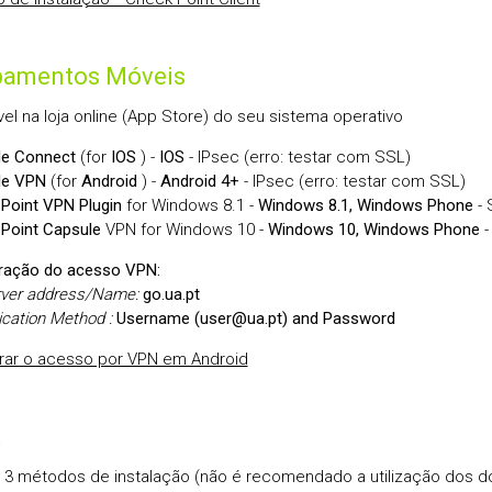
pamentos Móveis
vel na loja online (App Store) do seu sistema operativo
le Connect
(for
IOS
) -
IOS
- IPsec (erro: testar com SSL)
le VPN
(for
Android
) -
Android 4+
- IPsec (erro: testar com SSL)
Point VPN Plugin
for Windows 8.1 -
Windows 8.1, Windows Phone
- 
Point Capsule
VPN for Windows 10 -
Windows 10, Windows Phone
-
ração do acesso VPN:
rver address/Name:
go.ua.pt
ication Method :
Username (user@ua.pt) and Password
rar o acesso por VPN em Android
x
 3 métodos de instalação (não é recomendado a utilização dos d