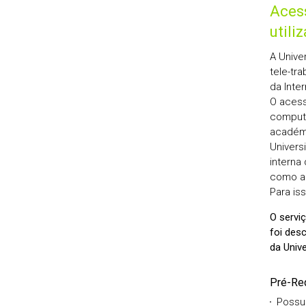
Acess
utili
A Unive
tele-tr
da Inte
O acess
computa
académi
Univers
interna
como a 
Para is
O serviç
foi des
da Unive
Pré-Req
Possui