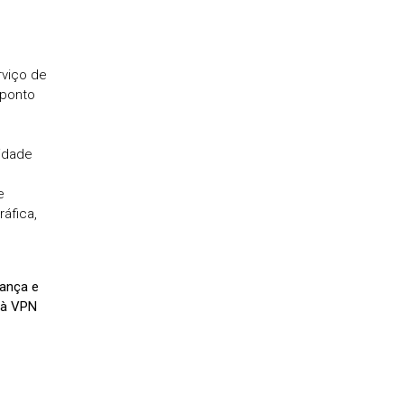
rviço de
 ponto
nidade
e
áfica,
rança e
 à VPN