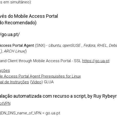
 em simultâneo):
avés do Mobile Access Portal
do Recomendado)
/go.ua.pt/
Access Portal Agent
(SNX) -
Ubuntu, openSUSE , Fedora, RHEL, Debia
(
), ARCH Linux(
)
nd Client through Mobile Access Portal - SSL
https://go.ua.pt
ruções
e Access Portal Agent Prerequisites for Linux
al de Instruções
(
Video
) GLUA
talação automatizada com recurso a script, by Ruy Rybey
otVPN
FQDN_DNS_name_of_VPN = go.ua.pt