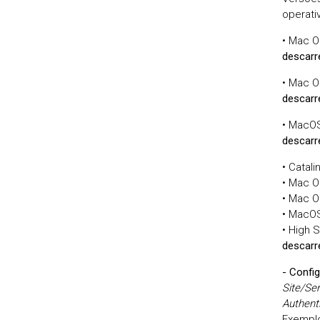
operati
• Mac O
descarr
• Mac OS
descarr
• MacOS
descarr
• Catali
• Mac O
• Mac O
• MacOS
• High S
descarr
- Confi
Site/Se
Authent
Exemplo