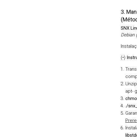
3. Man
(Métod
SNX Linu
Debian (
Instala
(•)
Instr
Trans
comp
Unzip
apt- g
chmod
./snx_
Garan
Prere
Instal
libst