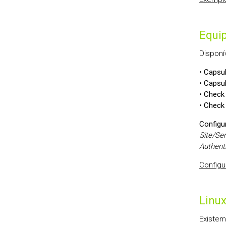
Equi
Disponí
•
Capsu
•
Capsu
•
Check 
•
Check 
Configu
Site/Se
Authent
Configu
Linu
Existem