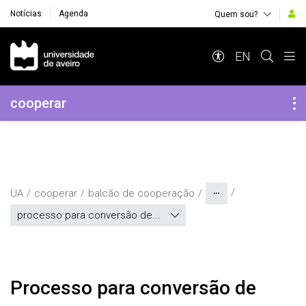
Notícias
Agenda
Quem sou?
Navegação Principal
EN
Navegação Lateral
cooperar
UA
cooperar
balcão de cooperação
processo para conversão de...
Processo para conversão de