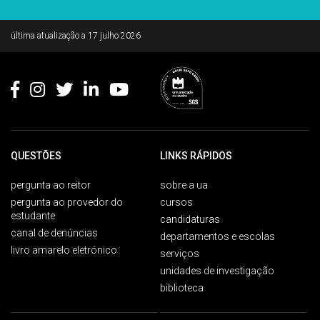
Rodapé
última atualização a
17 julho 2026
QUESTÕES
LINKS RÁPIDOS
pergunta ao reitor
sobre a ua
pergunta ao provedor do
cursos
estudante
candidaturas
canal de denúncias
departamentos e escolas
livro amarelo eletrónico
serviços
unidades de investigação
biblioteca