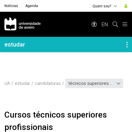
Notícias
Agenda
Quem sou?
Navegação Principal
EN
Navegação Lateral
estudar
UA
estudar
candidaturas
técnicos superiores...
Cursos técnicos superiores
profissionais