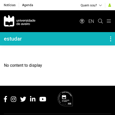
Notícias
Agenda
Quem sou?
Navegação Principal
EN
Navegação Lateral
estudar
No content to display
Rodapé