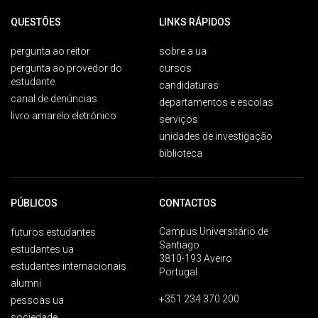
QUESTÕES
LINKS RÁPIDOS
pergunta ao reitor
sobre a ua
pergunta ao provedor do
cursos
estudante
candidaturas
canal de denúncias
departamentos e escolas
livro amarelo eletrónico
serviços
unidades de investigação
biblioteca
PÚBLICOS
CONTACTOS
Campus Universitário de
futuros estudantes
Santiago
estudantes ua
3810-193 Aveiro
estudantes internacionais
Portugal
alumni
+351 234 370 200
pessoas ua
sociedade