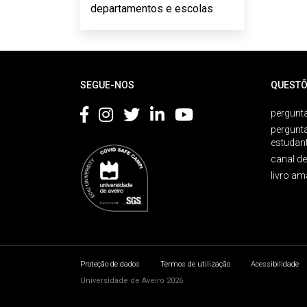
departamentos e escolas
Rodapé
SEGUE-NOS
QUESTÕ
pergunta
pergunt
estudan
canal d
livro am
Proteção de dados
Termos de utilização
Acessibilidade
Universidade de Aveiro 2026