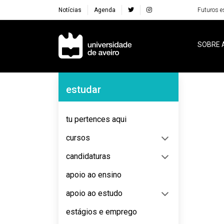
Notícias
Agenda
Futuros e
Navegação Principal
SOBRE 
Navegação Lateral
estudar
No content to display
tu pertences aqui
cursos
candidaturas
apoio ao ensino
apoio ao estudo
estágios e emprego