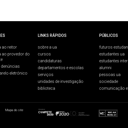
ES
LINKS RÁPIDOS
PÚBLICOS
 ao reitor
sobre a ua
futuros estudan
a ao provedor do
cursos
estudantes ua
te
candidaturas
estudantes inte
e denúncias
departamentos e escolas
alumni
arelo eletrónico
serviços
pessoas ua
unidades de investigação
sociedade
biblioteca
comunicação e
Mapa do site