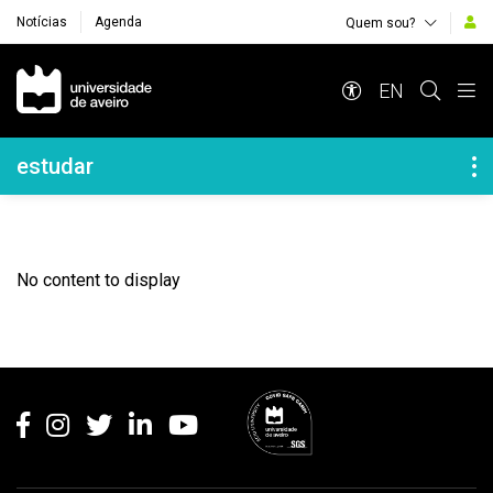
Notícias
Agenda
Quem sou?
Navegação Principal
EN
Navegação Lateral
estudar
No content to display
Rodapé