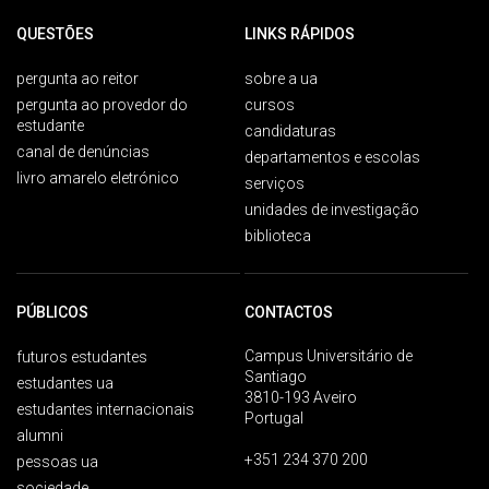
QUESTÕES
LINKS RÁPIDOS
pergunta ao reitor
sobre a ua
pergunta ao provedor do
cursos
estudante
candidaturas
canal de denúncias
departamentos e escolas
livro amarelo eletrónico
serviços
unidades de investigação
biblioteca
PÚBLICOS
CONTACTOS
Campus Universitário de
futuros estudantes
Santiago
estudantes ua
3810-193 Aveiro
estudantes internacionais
Portugal
alumni
+351 234 370 200
pessoas ua
sociedade