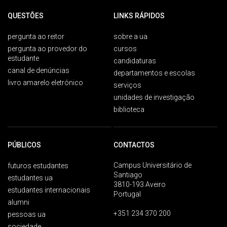
QUESTÕES
LINKS RÁPIDOS
pergunta ao reitor
sobre a ua
pergunta ao provedor do
cursos
estudante
candidaturas
canal de denúncias
departamentos e escolas
livro amarelo eletrónico
serviços
unidades de investigação
biblioteca
PÚBLICOS
CONTACTOS
Campus Universitário de
futuros estudantes
Santiago
estudantes ua
3810-193 Aveiro
estudantes internacionais
Portugal
alumni
+351 234 370 200
pessoas ua
sociedade