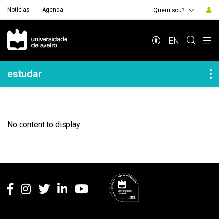
Notícias
Agenda
Quem sou?
Navegação Principal
EN
Navegação Lateral
estudar
No content to display
Rodapé