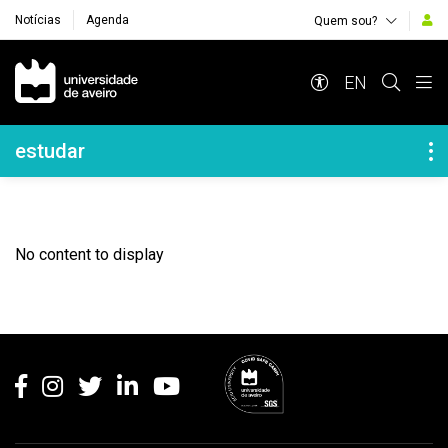
Notícias
Agenda
Quem sou?
Navegação Principal
EN
Navegação Lateral
estudar
No content to display
Rodapé