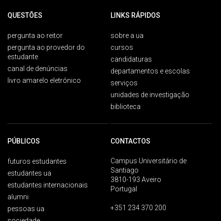
QUESTÕES
LINKS RÁPIDOS
pergunta ao reitor
sobre a ua
pergunta ao provedor do
cursos
estudante
candidaturas
canal de denúncias
departamentos e escolas
livro amarelo eletrónico
serviços
unidades de investigação
biblioteca
PÚBLICOS
CONTACTOS
Campus Universitário de
futuros estudantes
Santiago
estudantes ua
3810-193 Aveiro
estudantes internacionais
Portugal
alumni
+351 234 370 200
pessoas ua
sociedade