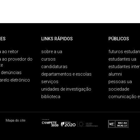
ES
LINKS RÁPIDOS
PÚBLICOS
 ao reitor
sobre a ua
futuros estudan
a ao provedor do
cursos
estudantes ua
te
candidaturas
estudantes inte
e denúncias
departamentos e escolas
alumni
arelo eletrónico
serviços
pessoas ua
unidades de investigação
sociedade
biblioteca
comunicação e
Mapa do site