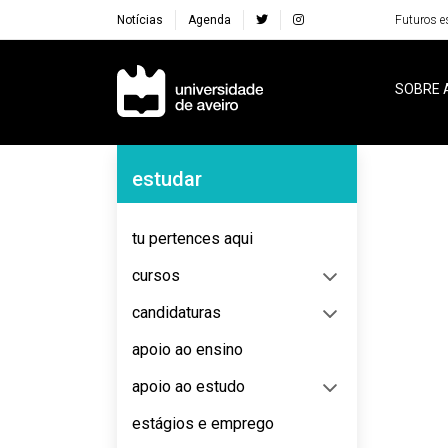
Notícias
Agenda
Futuros e
Navegação Principal
SOBRE 
Navegação Lateral
estudar
No content to display
tu pertences aqui
cursos
candidaturas
apoio ao ensino
apoio ao estudo
estágios e emprego