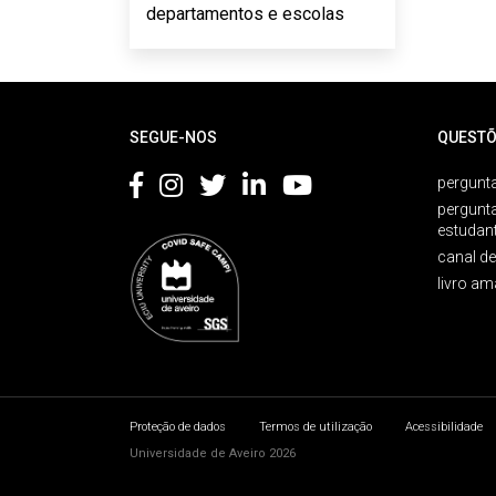
departamentos e escolas
Rodapé
SEGUE-NOS
QUESTÕ
pergunta
pergunt
estudan
canal d
livro am
Proteção de dados
Termos de utilização
Acessibilidade
Universidade de Aveiro 2026