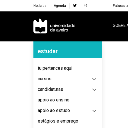
Notícias
Agenda
Futuros e
Navegação Principal
SOBRE 
Navegação Lateral
estudar
No content to display
tu pertences aqui
cursos
candidaturas
apoio ao ensino
apoio ao estudo
estágios e emprego