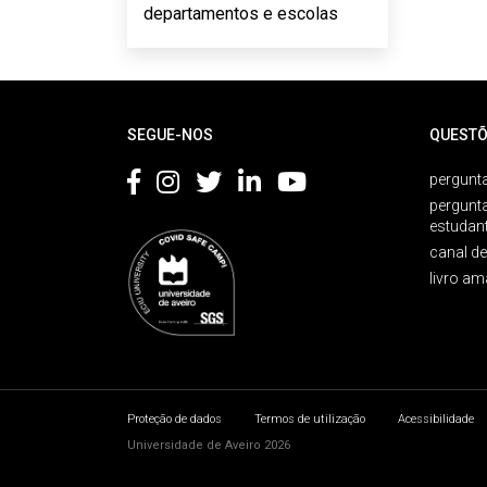
departamentos e escolas
Rodapé
SEGUE-NOS
QUESTÕ
pergunta
pergunt
estudan
canal d
livro am
Proteção de dados
Termos de utilização
Acessibilidade
Universidade de Aveiro 2026