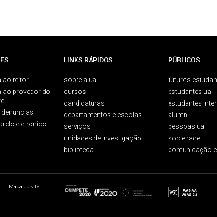
ES
LINKS RÁPIDOS
PÚBLICOS
 ao reitor
sobre a ua
futuros estudan
a ao provedor do
cursos
estudantes ua
te
candidaturas
estudantes inte
e denúncias
departamentos e escolas
alumni
arelo eletrónico
serviços
pessoas ua
unidades de investigação
sociedade
biblioteca
comunicação e
Mapa do site