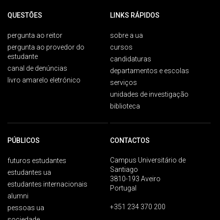
QUESTÕES
LINKS RÁPIDOS
pergunta ao reitor
sobre a ua
pergunta ao provedor do
cursos
estudante
candidaturas
canal de denúncias
departamentos e escolas
livro amarelo eletrónico
serviços
unidades de investigação
biblioteca
PÚBLICOS
CONTACTOS
Campus Universitário de
futuros estudantes
Santiago
estudantes ua
3810-193 Aveiro
estudantes internacionais
Portugal
alumni
+351 234 370 200
pessoas ua
sociedade