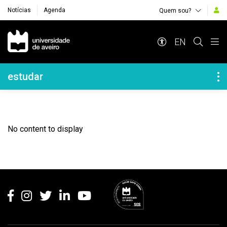
Notícias
Agenda
Quem sou?
Navegação Principal
EN
Navegação Lateral
estudar
No content to display
Rodapé