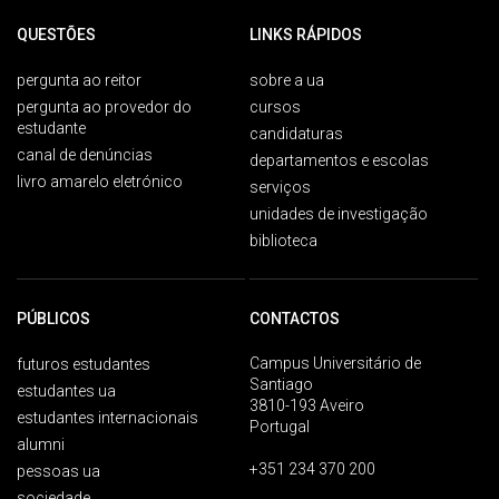
QUESTÕES
LINKS RÁPIDOS
pergunta ao reitor
sobre a ua
pergunta ao provedor do
cursos
estudante
candidaturas
canal de denúncias
departamentos e escolas
livro amarelo eletrónico
serviços
unidades de investigação
biblioteca
PÚBLICOS
CONTACTOS
Campus Universitário de
futuros estudantes
Santiago
estudantes ua
3810-193 Aveiro
estudantes internacionais
Portugal
alumni
+351 234 370 200
pessoas ua
sociedade