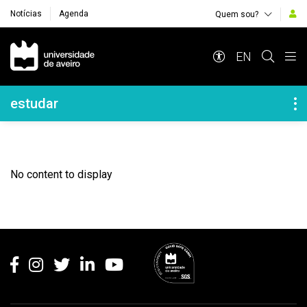
Notícias
Agenda
Quem sou?
Navegação Principal
EN
Navegação Lateral
estudar
No content to display
Rodapé