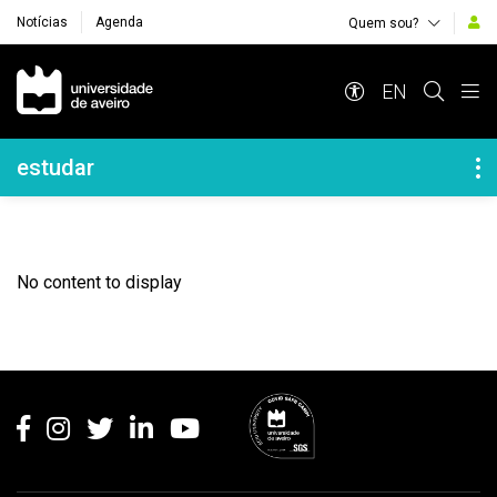
Notícias
Agenda
Quem sou?
Navegação Principal
EN
Navegação Lateral
estudar
No content to display
Rodapé