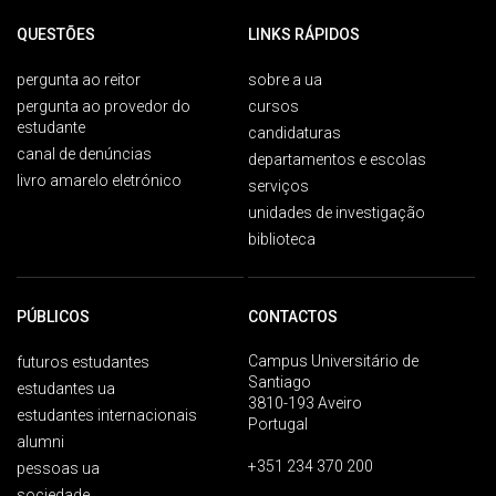
QUESTÕES
LINKS RÁPIDOS
pergunta ao reitor
sobre a ua
pergunta ao provedor do
cursos
estudante
candidaturas
canal de denúncias
departamentos e escolas
livro amarelo eletrónico
serviços
unidades de investigação
biblioteca
PÚBLICOS
CONTACTOS
Campus Universitário de
futuros estudantes
Santiago
estudantes ua
3810-193 Aveiro
estudantes internacionais
Portugal
alumni
+351 234 370 200
pessoas ua
sociedade