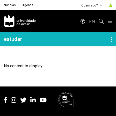
Notícias
Agenda
Quem sou?
Navegação Principal
EN
Navegação Lateral
estudar
No content to display
Rodapé