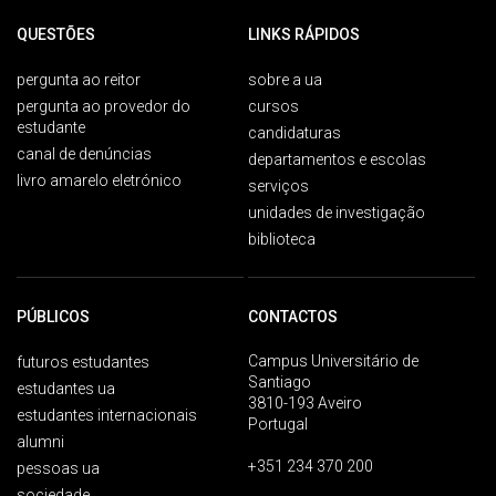
QUESTÕES
LINKS RÁPIDOS
pergunta ao reitor
sobre a ua
pergunta ao provedor do
cursos
estudante
candidaturas
canal de denúncias
departamentos e escolas
livro amarelo eletrónico
serviços
unidades de investigação
biblioteca
PÚBLICOS
CONTACTOS
Campus Universitário de
futuros estudantes
Santiago
estudantes ua
3810-193 Aveiro
estudantes internacionais
Portugal
alumni
+351 234 370 200
pessoas ua
sociedade