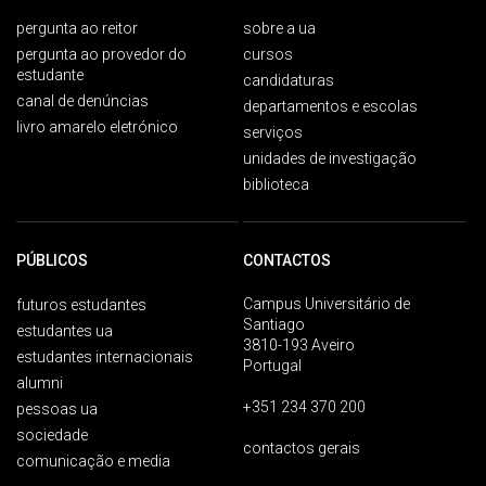
pergunta ao reitor
sobre a ua
pergunta ao provedor do
cursos
estudante
candidaturas
canal de denúncias
departamentos e escolas
livro amarelo eletrónico
serviços
unidades de investigação
biblioteca
PÚBLICOS
CONTACTOS
Campus Universitário de
futuros estudantes
Santiago
estudantes ua
3810-193 Aveiro
estudantes internacionais
Portugal
alumni
+351 234 370 200
pessoas ua
sociedade
contactos gerais
comunicação e media