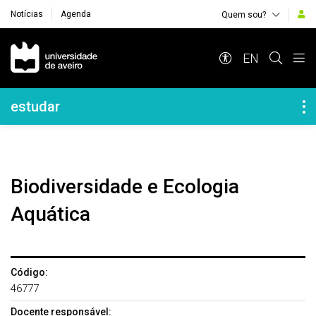
Notícias
Agenda
Quem sou?
Navegação Principal
EN
Navegação Lateral
estudar
Biodiversidade e Ecologia
Aquática
Código:
46777
Docente responsável: