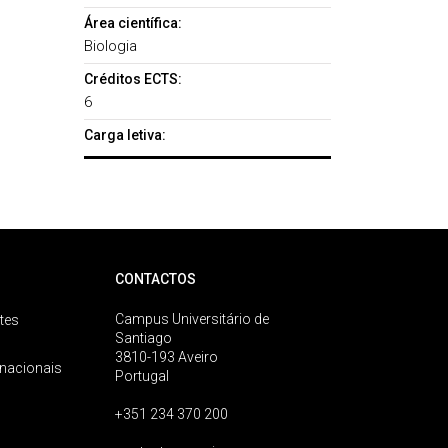
Área científica:
Biologia
Créditos ECTS:
6
Carga letiva:
CONTACTOS
Campus Universitário de
tes
Santiago
3810-193 Aveiro
rnacionais
Portugal
+351 234 370 200