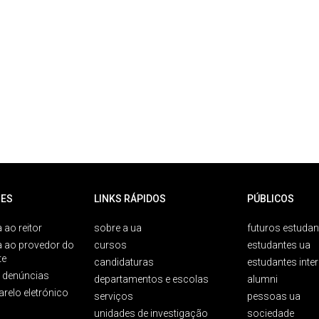
ES
LINKS RÁPIDOS
PÚBLICOS
 ao reitor
sobre a ua
futuros estudan
a ao provedor do
cursos
estudantes ua
te
candidaturas
estudantes inte
e denúncias
departamentos e escolas
alumni
arelo eletrónico
serviços
pessoas ua
unidades de investigação
sociedade