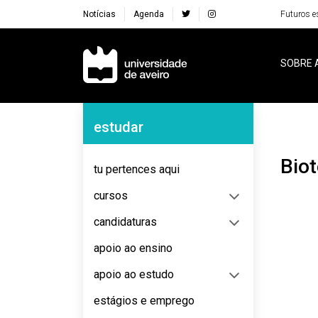
Notícias
Agenda
Futuros e
Navegação Principal
SOBRE 
Navegação Lateral
estudar
Bio
tu pertences aqui
cursos
candidaturas
apoio ao ensino
apoio ao estudo
estágios e emprego