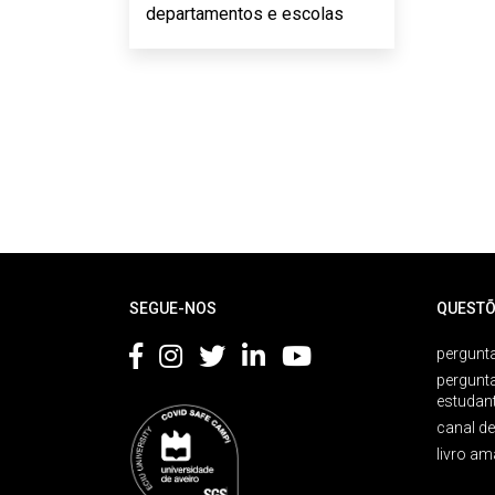
departamentos e escolas
Rodapé
SEGUE-NOS
QUESTÕ
pergunta
pergunt
estudan
canal d
livro am