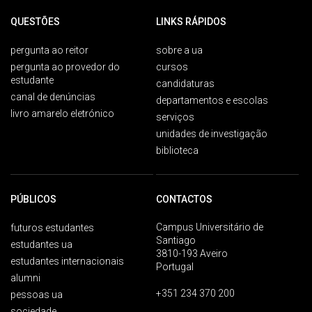
QUESTÕES
LINKS RÁPIDOS
pergunta ao reitor
sobre a ua
pergunta ao provedor do
cursos
estudante
candidaturas
canal de denúncias
departamentos e escolas
livro amarelo eletrónico
serviços
unidades de investigação
biblioteca
PÚBLICOS
CONTACTOS
Campus Universitário de
futuros estudantes
Santiago
estudantes ua
3810-193 Aveiro
estudantes internacionais
Portugal
alumni
+351 234 370 200
pessoas ua
sociedade