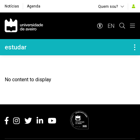
Notícias
Agenda
Quem sou?
Navegação Principal
EN
Navegação Lateral
estudar
No content to display
Rodapé