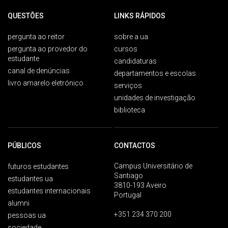
QUESTÕES
LINKS RÁPIDOS
pergunta ao reitor
sobre a ua
pergunta ao provedor do
cursos
estudante
candidaturas
canal de denúncias
departamentos e escolas
livro amarelo eletrónico
serviços
unidades de investigação
biblioteca
PÚBLICOS
CONTACTOS
Campus Universitário de
futuros estudantes
Santiago
estudantes ua
3810-193 Aveiro
estudantes internacionais
Portugal
alumni
+351 234 370 200
pessoas ua
sociedade