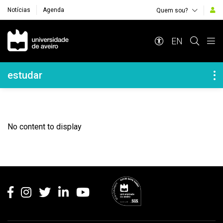
Notícias
Agenda
Quem sou?
Navegação Principal
EN
Navegação Lateral
estudar
No content to display
Rodapé