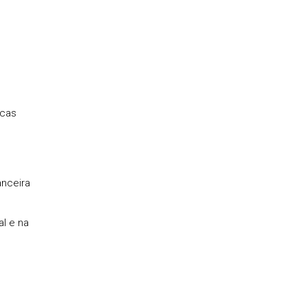
icas
anceira
l e na