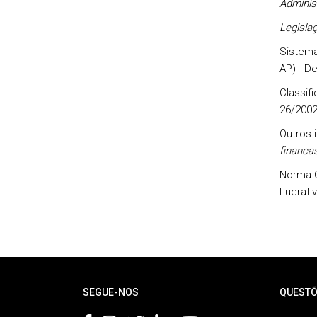
Adminis
Legislaç
Sistema
AP) - D
Classif
26/2002
Outros 
financa
Norma C
Lucrativ
Rodapé
SEGUE-NOS
QUESTÕ