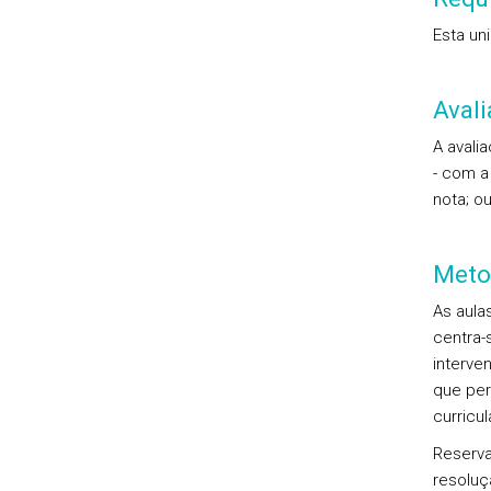
Esta un
Aval
A avali
- com a
nota; ou
Meto
As aula
centra-
interve
que per
curricul
Reserva
resoluç