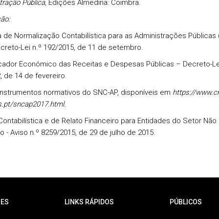
tração Pública
,
Edições Almedina: Coimbra.
ão:
 de Normalização Contabilística para as Administrações Públicas
ecreto-Lei n.º 192/2015, de 11 de setembro.
icador Económico das Receitas e Despesas Públicas – Decreto-Lei
, de 14 de fevereiro.
instrumentos normativos do SNC-AP, disponíveis em
https://www.c
s.pt/sncap2017.html.
ontabilística e de Relato Financeiro para Entidades do Setor Não
o - Aviso n.º 8259/2015, de 29 de julho de 2015.
ES
LINKS RÁPIDOS
PÚBLICOS