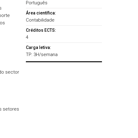
Português
s
Área científica:
porte
Contabilidade
dos
Créditos ECTS:
4
Carga letiva:
TP: 3H/semana
do sector
s setores