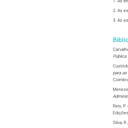
1. As e
2. As e
3. As e
Bibl
Carvalho
Pública
Custódio
para as 
Coimbra
Menezes
Adminis
Reis, P.
Edições
Silva, R