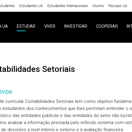
studantes
Estudantes UA
Estudantes internacionais
Alumni
Pessoas UA
A UA
ESTUDAR
VIVER
INVESTIGAR
COOPERAR
IN
ntabilidades Setoriais
ivos
de curricular Contabilidades Setoriais tem como objetivo fundame
s estudantes dos conhecimentos que lhes permitam entender o 
lístico das entidades públicas e das entidades do setor não lucrat
o analisar a informação prestada pelo referido sistema com vist
de decisões a nivel interno e externo e à avaliação financeira.