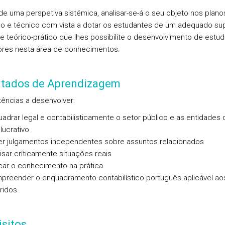
de uma perspetiva sistémica, analisar-se-á o seu objeto nos plano
ico e técnico com vista a dotar os estudantes de um adequado su
 e teórico-prático que lhes possibilite o desenvolvimento de estu
ores nesta área de conhecimentos.
ltados de Aprendizagem
ncias a desenvolver:
adrar legal e contabilisticamente o setor público e as entidades 
lucrativo
er julgamentos independentes sobre assuntos relacionados
isar críticamente situações reais
car o conhecimento na prática
preender o enquadramento contabilístico português aplicável ao
ridos
sitos