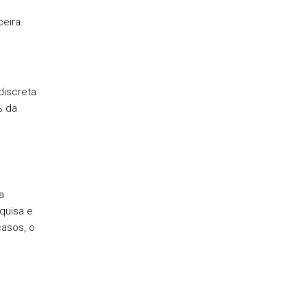
eira.
discreta
% da
a
quisa e
casos, o