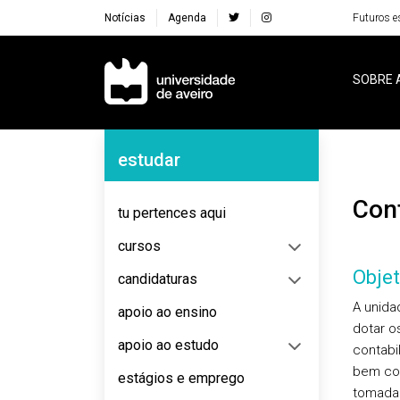
Notícias
Agenda
Futuros e
Navegação Principal
SOBRE 
Navegação Lateral
estudar
Co
tu pertences aqui
cursos
Objet
candidaturas
A unida
apoio ao ensino
dotar o
apoio ao estudo
contabi
bem com
estágios e emprego
tomada 