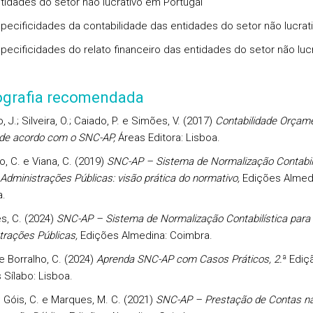
ntidades do setor não lucrativo em Portugal
specificidades da contabilidade das entidades do setor não lucrat
specificidades do relato financeiro das entidades do setor não luc
iografia recomendada
, J.; Silveira, O.; Caiado, P. e Simões, V. (2017)
Contabilidade Orçame
 de acordo com o SNC-AP
,
Áreas Editora: Lisboa.
, C. e Viana, C. (2019)
SNC-AP – Sistema de Normalização Contabilí
Administrações Públicas: visão prática do normativo
,
Edições Almed
.
, C. (2024)
SNC-AP – Sistema de Normalização Contabilística para
trações Públicas
,
Edições Almedina: Coimbra.
 e Borralho, C. (2024)
Aprenda SNC-AP com Casos Práticos
, 2.
ª Ediç
 Sílabo: Lisboa.
.; Góis, C. e Marques, M. C. (2021)
SNC-AP – Prestação de Contas n