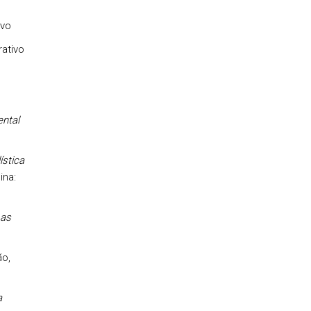
ivo
rativo
ntal
stica
ina:
 as
ão,
a