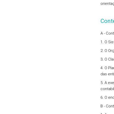
orientaç
Cont
A - Cont
1. O Si
2. O Or
3. O Cl
4. O Pl
das ent
5. A ex
contabi
6. O en
B - Con