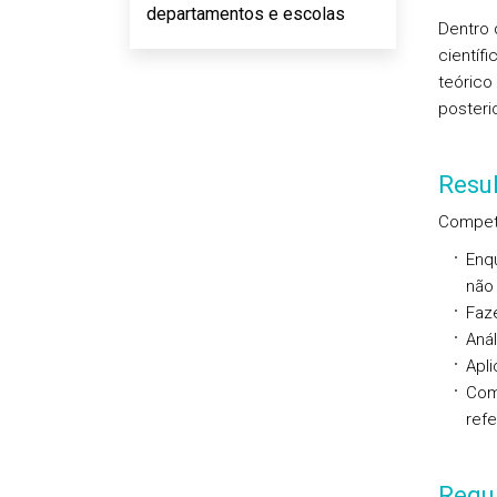
departamentos e escolas
Dentro 
científ
teórico
posteri
Resu
Competê
Enqu
não 
Faz
Anál
Apli
Com
refe
Requi