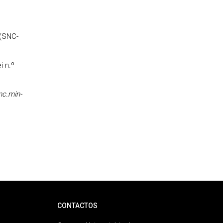
 (SNC-
 n.º
nc.min-
CONTACTOS