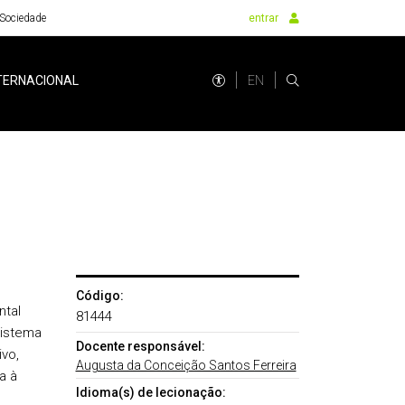
Sociedade
entrar
EN
TERNACIONAL
Código:
ntal
81444
sistema
Docente responsável:
ivo,
Augusta da Conceição Santos Ferreira
a à
Idioma(s) de lecionação: